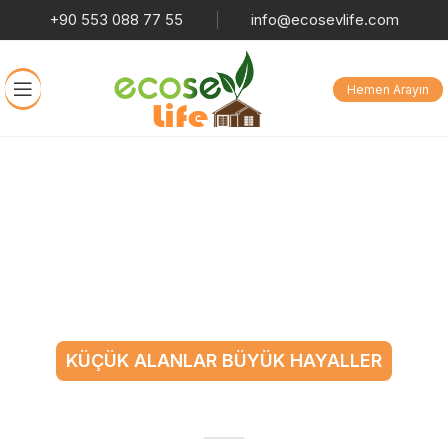
+90 553 088 77 55
info@ecosevlife.com
Hemen Arayın
KÜÇÜK ALANLAR BÜYÜK HAYALLER
Tiny House ile Sınırları Aşın